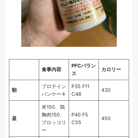
PFCバラン
食事内容
カロリー
ス
プロテイン
P35 F11
朝
430
パンケーキ
C48
米150、鶏
胸肉150、
P40 F5
昼
450
ブロッコリ
C55
ー