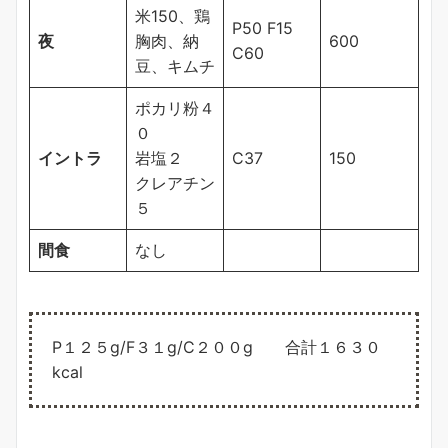
米150、鶏
P50 F15
夜
胸肉、納
600
C60
豆、キムチ
ポカリ粉４
０
イントラ
岩塩２
C37
150
クレアチン
５
間食
なし
P１２５g/F３１g/C２００g 合計１６３０
kcal