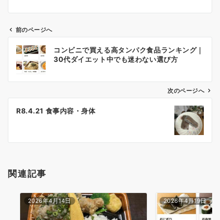
前のページへ
投
コンビニで買える高タンパク食品ランキング｜
稿
30代ダイエット中でも迷わない選び方
ナ
ビ
ゲ
次のページへ
ー
R8.4.21 食事内容・身体
シ
ョ
ン
関連記事
2026年4月14日
2026年4月19日