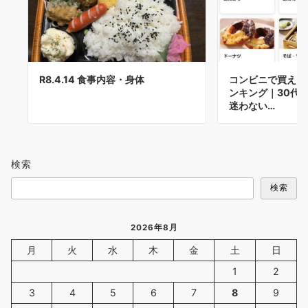
R8.4.14 食事内容・身体
コンビニで買える
ンキング｜30代
迷わない…
検索
検索
2026年8月
月
火
水
木
金
土
日
1
2
3
4
5
6
7
8
9