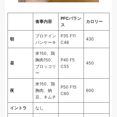
PFCバラン
食事内容
カロリー
ス
プロテイン
P35 F11
朝
430
パンケーキ
C48
米150、鶏
胸肉150、
P40 F5
昼
450
ブロッコリ
C55
ー
米150、鶏
P50 F15
夜
胸肉、納
600
C60
豆、キムチ
イントラ
なし