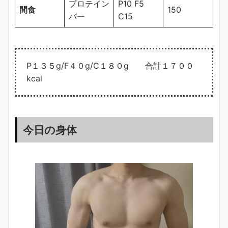
プロテイン
P10 F5
間食
150
バー
C15
P１３５g/F４０g/C１８０g 合計１７００
kcal
今日の身体