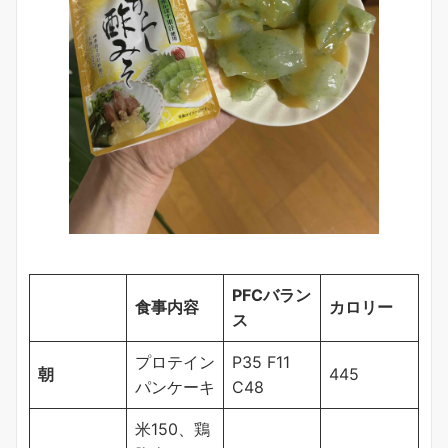
PFCバラン
食事内容
カロリー
ス
プロテイン
P35 F11
朝
445
パンケーキ
C48
米150、鶏