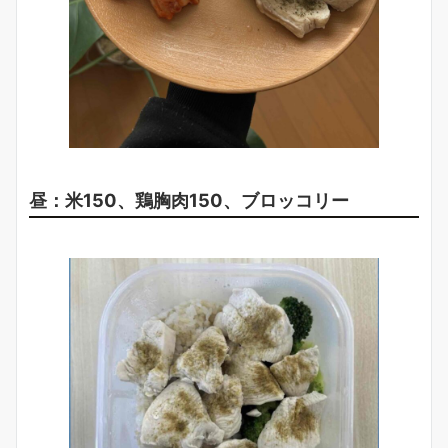
昼：米150、鶏胸肉150、ブロッコリー