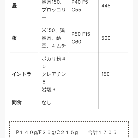
胸肉150、
P40 F5
昼
445
ブロッコリ
C55
ー
米150、鶏
P50 F15
夜
胸肉、納
500
C60
豆、キムチ
ポカリ粉４
０
イントラ
クレアチン
150
５
岩塩３
間食
なし
P１４０g/F２５g/C２１５g 合計１７０５