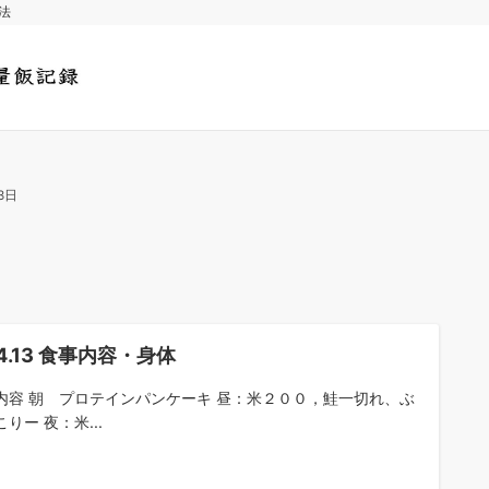
法
3日
.4.13 食事内容・身体
内容 朝 プロテインパンケーキ 昼：米２００，鮭一切れ、ぶ
りー 夜：米...