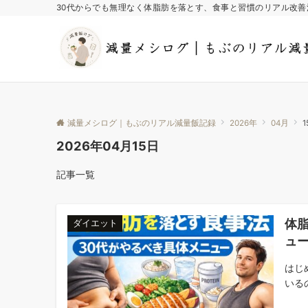
30代からでも無理なく体脂肪を落とす、食事と習慣のリアル改善
減量メシログ｜もぶのリアル減量飯記録
2026年
04月
1
2026年04月15日
記事一覧
体
ダイエット
ュ
はじ
いる