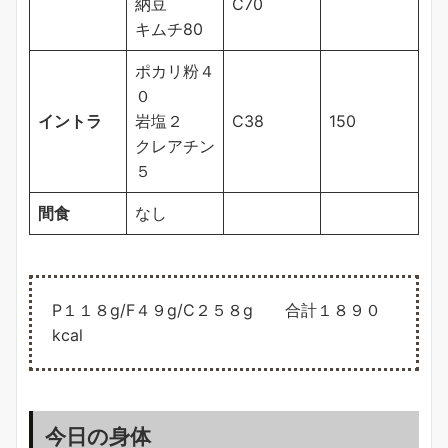
納豆
C70
キムチ80
ポカリ粉４
０
イントラ
岩塩２
C38
150
クレアチン
５
間食
なし
P１１８g/F４９g/C２５８g 合計１８９０
kcal
今日の身体