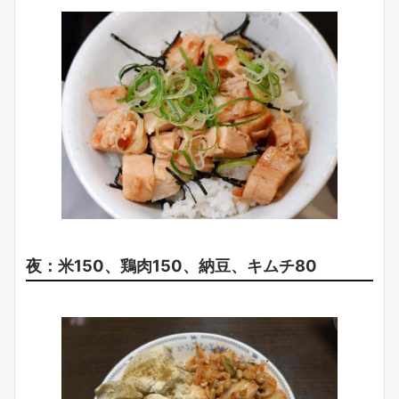
夜：米150、鶏肉150、納豆、キムチ80