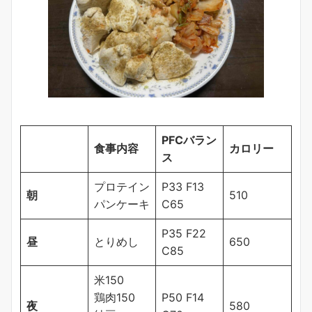
PFCバラン
食事内容
カロリー
ス
プロテイン
P33 F13
朝
510
パンケーキ
C65
P35 F22
昼
とりめし
650
C85
米150
鶏肉150
P50 F14
夜
580