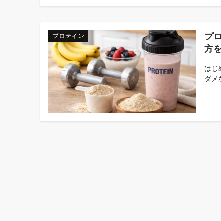
プ
プロテイン
方
はじ
ダメな