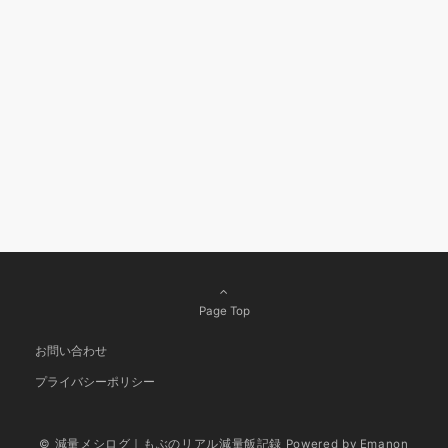
Page Top
お問い合わせ
プライバシーポリシー
© 減量メシログ｜もぶのリアル減量飯記録
Powered by
Emanon