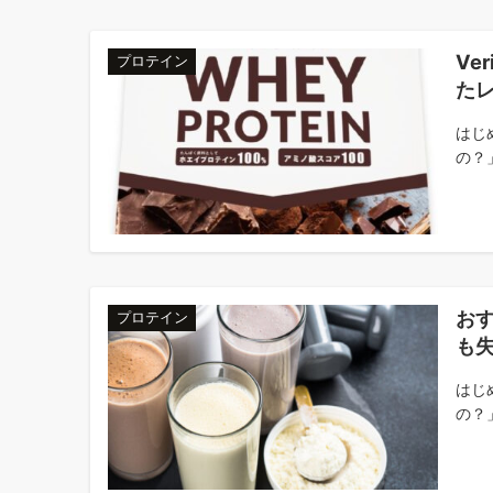
Ve
プロテイン
た
はじ
の？」
お
プロテイン
も
はじ
の？」