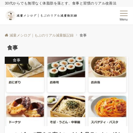
30代からでも無理なく体脂肪を落とす、食事と習慣のリアル改善法
Menu
減量メシログ｜もぶのリアル減量飯記録
食事
食事
食事