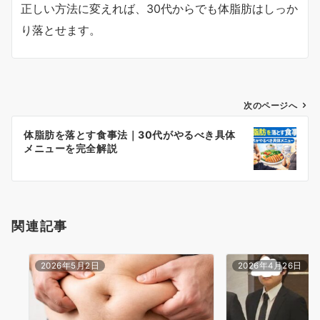
正しい方法に変えれば、30代からでも体脂肪はしっか
り落とせます。
投
次のページへ
稿
体脂肪を落とす食事法｜30代がやるべき具体
ナ
メニューを完全解説
ビ
ゲ
ー
シ
関連記事
ョ
ン
2026年5月2日
2026年4月26日